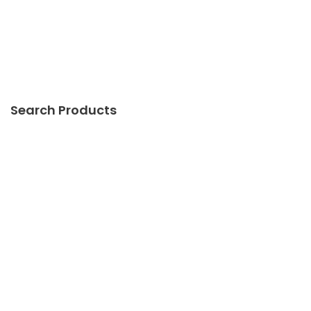
Search Products
Categories
Pintu Otomatis Khusus
Pintu Otomatis
Pintu Garasi Otomatis