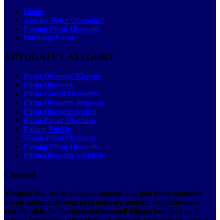
Home
Apa itu Pintu Otomatis?
Pasang Pintu Otomatis
Hubungi Kami
AUTOGATE CATEGORY
Pintu Otomatis Khusus
Pintu Otomatis
Pintu Garasi Otomatis
Pintu Otomatis Imigrasi
Pintu Otomatis Swing
Pintu Pagar Otomatis
Palang Parkir
Mesin Pintu Otomatis
Pasang Pintu Otomatis
Pintu Otomatis Terbaru
Contact
Menjual dan melayani pemasangan dan jual pintu otomatis
untuk gedung-gedung perkantoran, gedung pemerintahan,
rumah sakit, hotel, supermarket/mall hingga bandara dan
stasiun kereta api. Produk pintu otomatis merupakan produk