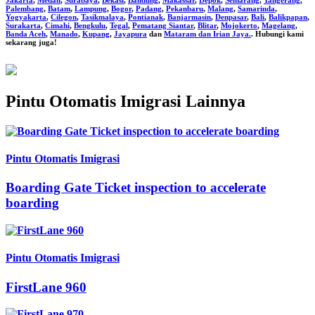
Jakarta
,
Medan
,
Surabaya
,
Bekasi
,
Bandung
,
Makassar
,
Depok
,
Semarang
,
Tangerang
,
Palembang
,
Batam
,
Lampung
,
Bogor
,
Padang
,
Pekanbaru
,
Malang
,
Samarinda
,
Yogyakarta
,
Cilegon
,
Tasikmalaya
,
Pontianak
,
Banjarmasin
,
Denpasar
,
Bali
,
Balikpapan
,
Surakarta
,
Cimahi
,
Bengkulu
,
Tegal
,
Pematang Siantar
,
Blitar
,
Mojokerto
,
Magelang
,
Banda Aceh
,
Manado
,
Kupang
,
Jayapura
dan
Mataram dan Irian Jaya.
. Hubungi kami
sekarang juga!
Pintu Otomatis Imigrasi Lainnya
Pintu Otomatis Imigrasi
Boarding Gate Ticket inspection to accelerate
boarding
Pintu Otomatis Imigrasi
FirstLane 960