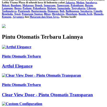
Lobby Utama Plaza
di seluruh kota di Indonesia yakni
Jakarta
,
Medan
,
Surabaya
,
Bekasi
,
Bandung
,
Makassar
,
Depok
,
Semarang
,
Tangerang
,
Palembang
,
Batam
,
Lampung
,
Bogor
,
Padang
,
Pekanbaru
,
Malang
,
Samarinda
,
Yogyakarta
,
Cilegon
,
Tasikmalaya
,
Pontianak
,
Banjarmasin
,
Denpasar
,
Bali
,
Balikpapan
,
Surakarta
,
Cimahi
,
Bengkulu
,
Tegal
,
Pematang Siantar
,
Blitar
,
Mojokerto
,
Magelang
,
Banda Aceh
,
Manado
,
Kupang
,
Jayapura
dan
Mataram dan Irian Jaya.
. Terima kasih!
Pintu Otomatis Terbaru Lainnya
Pintu Otomatis Terbaru
Artful Elegance
Pintu Otomatis Terbaru
Clear View Door - Pintu Otomatis Transparan