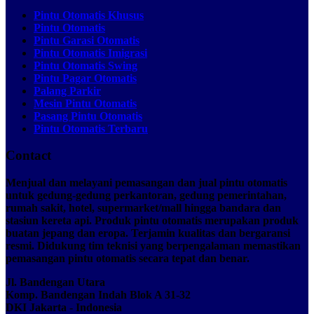
Pintu Otomatis Khusus
Pintu Otomatis
Pintu Garasi Otomatis
Pintu Otomatis Imigrasi
Pintu Otomatis Swing
Pintu Pagar Otomatis
Palang Parkir
Mesin Pintu Otomatis
Pasang Pintu Otomatis
Pintu Otomatis Terbaru
Contact
Menjual dan melayani pemasangan dan jual pintu otomatis
untuk gedung-gedung perkantoran, gedung pemerintahan,
rumah sakit, hotel, supermarket/mall hingga bandara dan
stasiun kereta api. Produk pintu otomatis merupakan produk
buatan jepang dan eropa. Terjamin kualitas dan bergaransi
resmi. Didukung tim teknisi yang berpengalaman memastikan
pemasangan pintu otomatis secara tepat dan benar.
Jl. Bandengan Utara
Komp. Bandengan Indah Blok A 31-32
DKI Jakarta - Indonesia