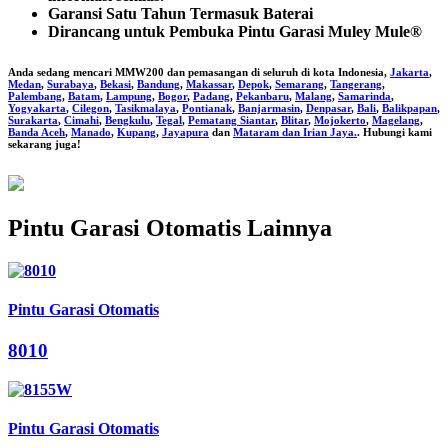
Garansi Satu Tahun Termasuk Baterai
Dirancang untuk Pembuka Pintu Garasi Muley Mule®
Anda sedang mencari
MMW200
dan pemasangan di seluruh di kota Indonesia,
Jakarta
,
Medan
,
Surabaya
,
Bekasi
,
Bandung
,
Makassar
,
Depok
,
Semarang
,
Tangerang
,
Palembang
,
Batam
,
Lampung
,
Bogor
,
Padang
,
Pekanbaru
,
Malang
,
Samarinda
,
Yogyakarta
,
Cilegon
,
Tasikmalaya
,
Pontianak
,
Banjarmasin
,
Denpasar
,
Bali
,
Balikpapan
,
Surakarta
,
Cimahi
,
Bengkulu
,
Tegal
,
Pematang Siantar
,
Blitar
,
Mojokerto
,
Magelang
,
Banda Aceh
,
Manado
,
Kupang
,
Jayapura
dan
Mataram dan Irian Jaya.
. Hubungi kami
sekarang juga!
Pintu Garasi Otomatis Lainnya
Pintu Garasi Otomatis
8010
Pintu Garasi Otomatis